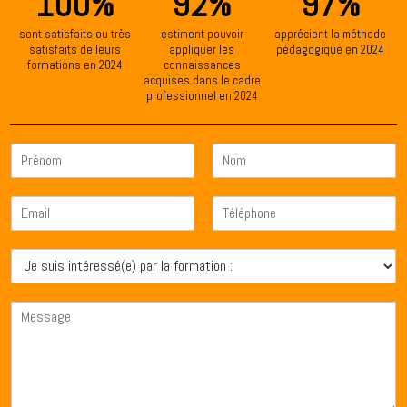
100%
92%
97%
sont satisfaits ou très
estiment pouvoir
apprécient la méthode
satisfaits de leurs
appliquer les
pédagogique en 2024
formations en 2024
connaissances
acquises dans le cadre
professionnel en 2024
I
d
P
N
e
r
o
C
n
é
m
o
t
n
P
N
o
i
o
r
o
J
m
r
t
é
m
e
d
é
n
s
o
*
o
M
m
u
n
e
i
n
s
s
é
s
i
e
a
n
s
g
t
*