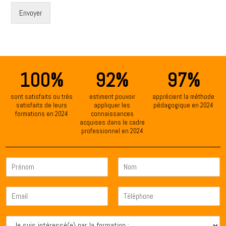
Envoyer
100%
92%
97%
sont satisfaits ou très
estiment pouvoir
apprécient la méthode
satisfaits de leurs
appliquer les
pédagogique en 2024
formations en 2024
connaissances
acquises dans le cadre
professionnel en 2024
I
d
P
N
e
r
o
C
n
é
m
o
t
n
P
N
o
i
o
r
o
J
m
r
t
é
m