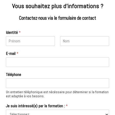
Vous souhaitez plus d’informations ?
Contactez-nous via le formulaire de contact
Identité
*
P
N
r
o
E-mail
*
é
m
n
o
m
Téléphone
Un entretien téléphonique est nécéssaire pour déterminer si la formation
est adaptée à vos besoins.
Je suis intéressé(e) par la formation :
*