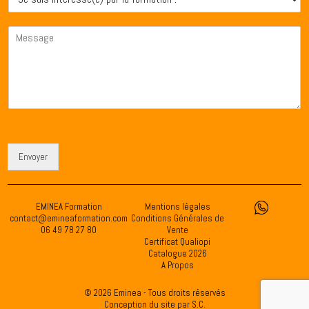
e
d
é
n
s
o
*
o
M
m
u
n
e
i
n
s
s
é
s
i
e
a
n
s
g
t
*
e
é
*
r
e
s
Envoyer
s
é
(
EMINEA Formation
Mentions légales
e
contact@emineaformation.com
Conditions Générales de
)
06 49 78 27 80
Vente
p
Certificat Qualiopi
a
Catalogue 2026
A Propos
r
l
© 2026 Eminea - Tous droits réservés
a
Conception du site par S.C.